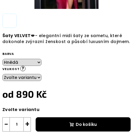
Šaty VELVET💋
- elegantní midi šaty ze sametu, které
dokonale zvýrazní ženskost a působí luxusním dojmem.
BARVA
?
VELIKOST
od
890 Kč
Měrná
Zvolte variantu
cena:
−
+
Do košíku