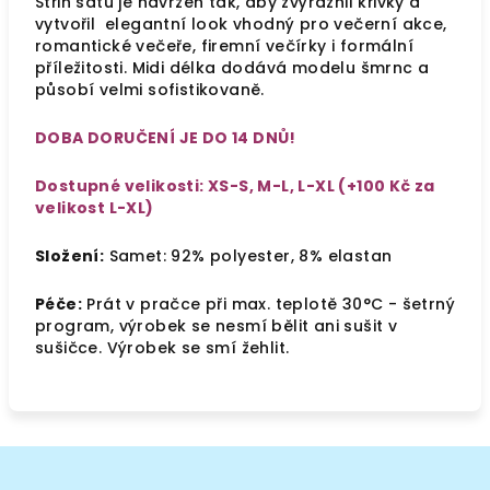
Střih šatů je navržen tak, aby zvýraznil křivky a
vytvořil elegantní look vhodný pro večerní akce,
romantické večeře, firemní večírky i formální
příležitosti. Midi délka dodává modelu šmrnc a
působí velmi sofistikovaně.
DOBA DORUČENÍ JE DO 14 DNŮ!
Dostupné velikosti:
XS-S, M-L, L-XL
(+100 Kč za
velikost L-XL)
Složení:
Samet: 92% polyester, 8% elastan
Péče:
Prát v pračce při max. teplotě 30°C - šetrný
program, výrobek se nesmí bělit ani sušit v
sušičce. Výrobek se smí žehlit.
Z