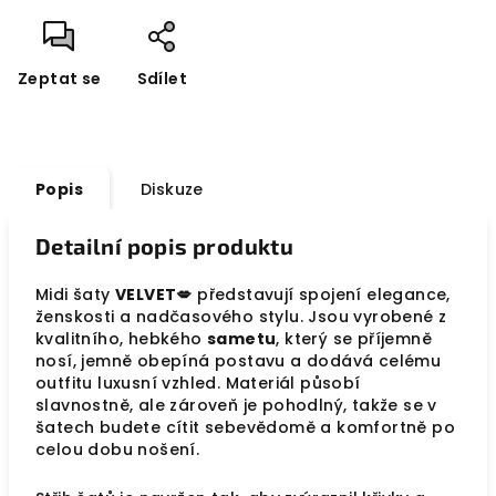
Zeptat se
Sdílet
Popis
Diskuze
Detailní popis produktu
Midi šaty
VELVET💋
představují spojení elegance,
ženskosti a nadčasového stylu. Jsou vyrobené z
kvalitního, hebkého
sametu
, který se příjemně
nosí, jemně obepíná postavu a dodává celému
outfitu luxusní vzhled. Materiál působí
slavnostně, ale zároveň je pohodlný, takže se v
šatech budete cítit sebevědomě a komfortně po
celou dobu nošení.