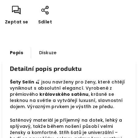
Zeptat se
Sdílet
Popis
Diskuze
Detailní popis produktu
Šaty Selin
🍒 jsou navrženy pro ženy, které chtějí
vyniknout s absolutní elegancí. Vyrobené z
prémiového
královského saténu
, krásně se
lesknou na světle a vytvářejí luxusní, slavnostní
dojem. Výrazným prvkem je výstřih ze předu.
Saténový materiál je příjemný na dotek, lehký a
splývavý, takže během nošení působí velmi
žensky a komfortně. Střih šatů je univerzální –