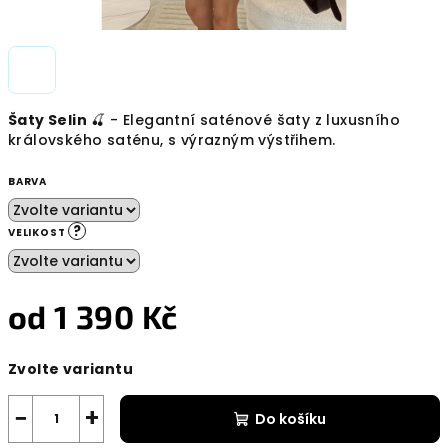
Šaty Selin
🍒 -
Elegantní saténové šaty z luxusního
královského saténu, s výrazným výstřihem.
BARVA
?
VELIKOST
od
1 390 Kč
Měrná
Zvolte variantu
cena:
−
+
Do košíku