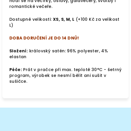
hodí se na večírky, oslavy, galavečery, svatby i
romantické večeře.
Dostupné velikosti:
XS, S, M, L
(+100 Kč za velikost
L)
DOBA DORUČENÍ JE DO 14 DNŮ!
Složení:
královský satén: 96% polyester, 4%
elastan
Péče:
Prát v pračce při max. teplotě 30°C - šetrný
program, výrobek se nesmí bělit ani sušit v
sušičce.
Z
á
p