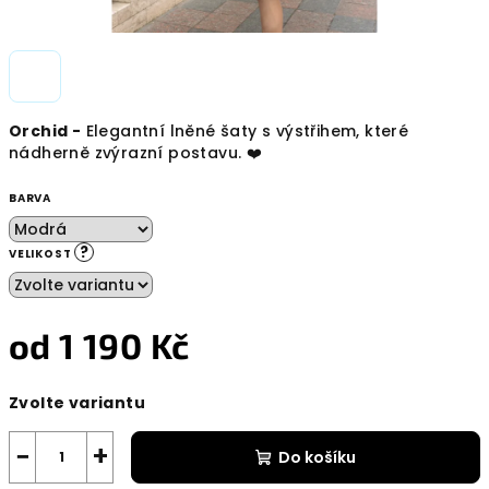
Orchid -
Elegantní lněné šaty s výstřihem, které
nádherně zvýrazní postavu. ❤️
BARVA
?
VELIKOST
od
1 190 Kč
Měrná
Zvolte variantu
cena:
−
+
Do košíku