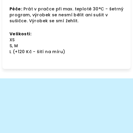
Péče:
Prát v pračce při max. teplotě 30°C - šetrný
program, výrobek se nesmí bělit ani sušit v
sušičce. Výrobek se smí žehlit.
Velikosti:
XS
S, M
L
(
+120 Kč - šití na míru)
Z
á
p
a
t
í