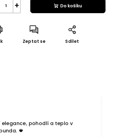
+
Do košíku
sk
Zeptat se
Sdílet
 elegance, pohodlí a teplo v
bunda. 🍁