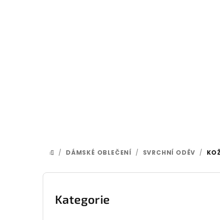
Přejít
na
obsah
/
DÁMSKÉ OBLEČENÍ
/
SVRCHNÍ ODĚV
/
KOŽ
DOMŮ
P
o
Přeskočit
Kategorie
kategorie
s