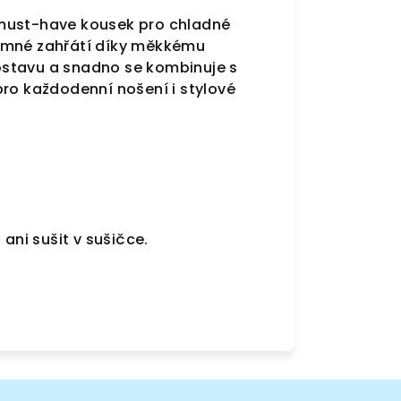
 must-have kousek pro chladné
říjemné zahřátí díky měkkému
 postavu a snadno se kombinuje s
pro každodenní nošení i stylové
ani sušit v sušičce.