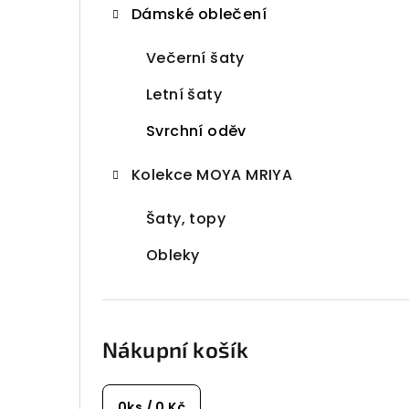
Dámské oblečení
t
Večerní šaty
r
a
Letní šaty
n
Svrchní oděv
n
Kolekce MOYA MRIYA
í
Šaty, topy
p
Obleky
a
n
e
Nákupní košík
l
0
ks /
0 Kč