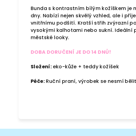
Bunda s kontrastním bílým kožíškem je
dny. Nabízí nejen skvělý vzhled, ale i p
vnitřnímu podšití. Kratší střih zvýrazní
vysokými kalhotami nebo sukní. Ideální 
městské looky.
DOBA DORUČENÍ JE DO 14 DNŮ!
Složení:
eko-kůže + teddy kožíšek
Péče:
Ruční praní, výrobek se nesmí bělit 