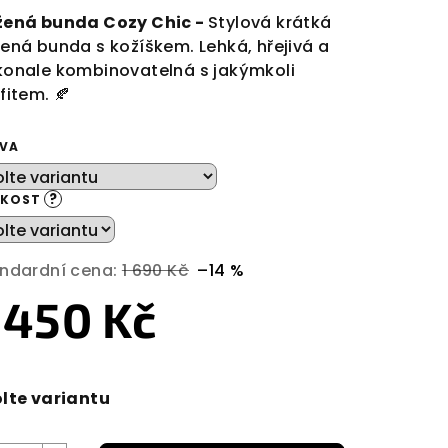
žená bunda Cozy Chic -
Stylová krátká
ená bunda s kožíškem. Lehká, hřejivá a
onale kombinovatelná s jakýmkoli
fitem. 🍂
VA
?
IKOST
ndardní cena:
1 690 Kč
–14 %
 450 Kč
rná
a:
lte variantu