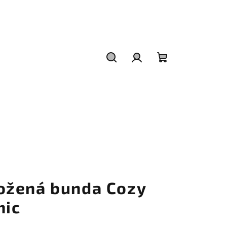
Hledat
Přihlášení
Nákupní
košík
ožená bunda Cozy
hic