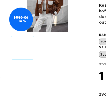
Ko
kož
dok
1 690 Kč
–14 %
out
BAR
VEL
sta
1
Mě
cen
Zvo